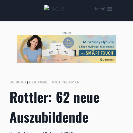
Zum
Menü
Inhalt
springen
Anzeige
BILDUNG
|
PERSONAL
|
UNTERNEHMEN
Rottler: 62 neue
Auszubildende