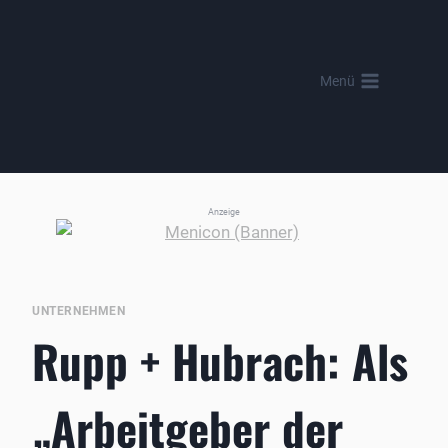
Zum
Inhalt
springen
Menü
Anzeige
UNTERNEHMEN
Rupp + Hubrach: Als
„Arbeitgeber der