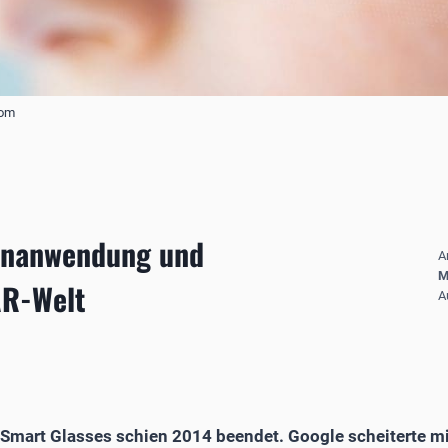
com
inanwendung und
A
M
AR-Welt
A
Smart Glasses schien 2014 beendet. Google scheiterte mi