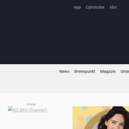
Zum
App
OptoIndex
Abo
Inhalt
springen
News
Brennpunkt
Magazin
Unt
Anzeige