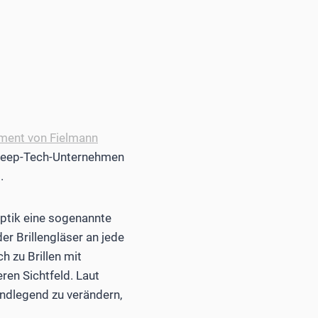
Tooz:
Hier steckt die Innovation in de
ment von Fielmann
en Deep-Tech-Unternehmen
.
Optik eine sogenannte
er Brillengläser an jede
h zu Brillen mit
ren Sichtfeld. Laut
undlegend zu verändern,