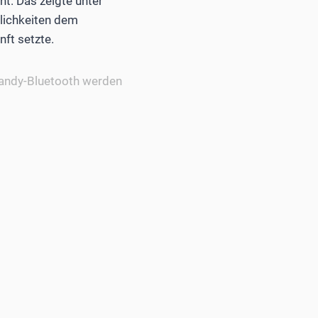
nt. Das zeigte unter
glichkeiten dem
nft setzte.