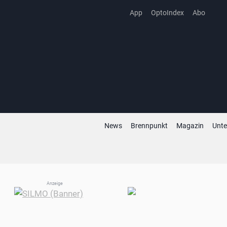
Zum
App
OptoIndex
Abo
Inhalt
springen
News
Brennpunkt
Magazin
Unt
Anzeige