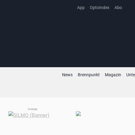
Zum
App
OptoIndex
Abo
Inhalt
springen
News
Brennpunkt
Magazin
Unt
Anzeige