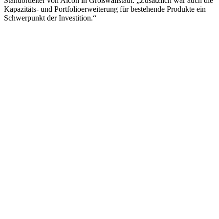
Standortleiter von Alcon in Großwallstadt. „Zusätzlich war auch die
Kapazitäts- und Portfolioerweiterung für bestehende Produkte ein
Schwerpunkt der Investition.“