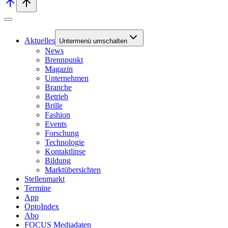
Aktuelles
Untermenü umschalten
News
Brennpunkt
Magazin
Unternehmen
Branche
Betrieb
Brille
Fashion
Events
Forschung
Technologie
Kontaktlinse
Bildung
Marktübersichten
Stellenmarkt
Termine
App
OptoIndex
Abo
FOCUS Mediadaten