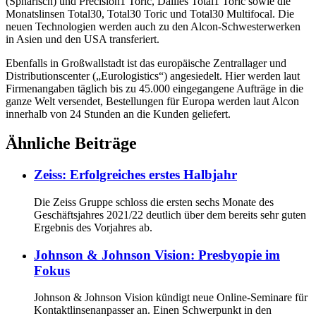
(Sphärisch) und Precision1 Toric, Dailies Total1 Toric sowie die
Monatslinsen Total30, Total30 Toric und Total30 Multifocal. Die
neuen Technologien werden auch zu den Alcon-Schwesterwerken
in Asien und den USA transferiert.
Ebenfalls in Großwallstadt ist das europäische Zentrallager und
Distributionscenter („Eurologistics“) angesiedelt. Hier werden laut
Firmenangaben täglich bis zu 45.000 eingegangene Aufträge in die
ganze Welt versendet, Bestellungen für Europa werden laut Alcon
innerhalb von 24 Stunden an die Kunden geliefert.
Ähnliche Beiträge
Zeiss: Erfolgreiches erstes Halbjahr
Die Zeiss Gruppe schloss die ersten sechs Monate des
Geschäftsjahres 2021/22 deutlich über dem bereits sehr guten
Ergebnis des Vorjahres ab.
Johnson & Johnson Vision: Presbyopie im
Fokus
Johnson & Johnson Vision kündigt neue Online-Seminare für
Kontaktlinsenanpasser an. Einen Schwerpunkt in den