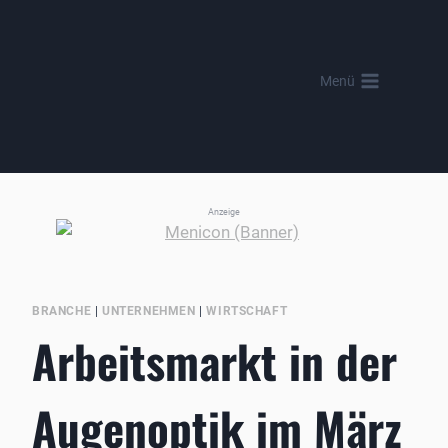
Zum
Inhalt
springen
Menü
Anzeige
BRANCHE
|
UNTERNEHMEN
|
WIRTSCHAFT
Arbeitsmarkt in der
Augenoptik im März