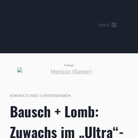
Zum
Inhalt
springen
Menü
Anzeige
KONTAKTLINSE
|
UNTERNEHMEN
Bausch + Lomb:
Zuwachs im „Ultra“-