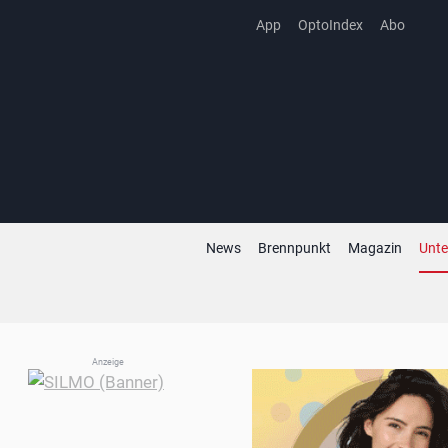
Zum
App
OptoIndex
Abo
Inhalt
springen
News
Brennpunkt
Magazin
Unt
Anzeige