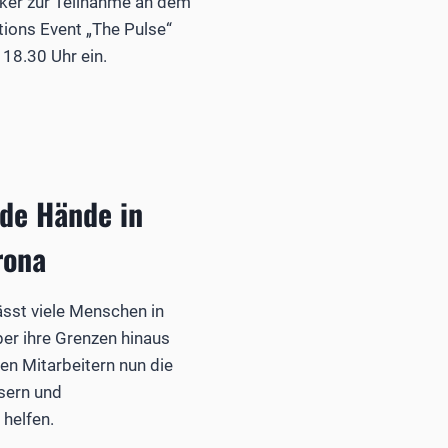
iker zur Teilnahme an dem
itions Event „The Pulse“
18.30 Uhr ein.
nde Hände in
rona
lässt viele Menschen in
er ihre Grenzen hinaus
nen Mitarbeitern nun die
sern und
 helfen.