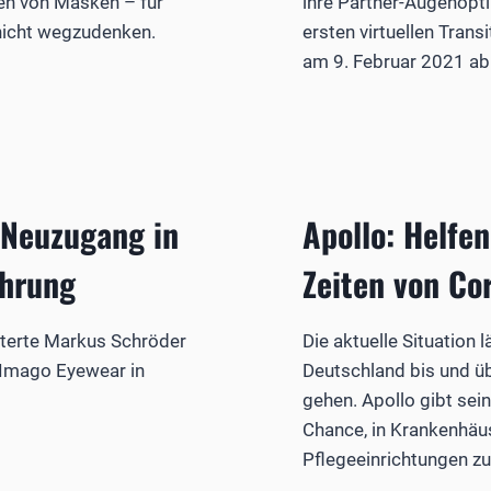
en von Masken – für
ihre Partner-Augenopt
 nicht wegzudenken.
ersten virtuellen Trans
am 9. Februar 2021 ab 
 Neuzugang in
Apollo: Helfe
ührung
Zeiten von Co
terte Markus Schröder
Die aktuelle Situation 
 Imago Eyewear in
Deutschland bis und üb
gehen. Apollo gibt sei
Chance, in Krankenhäu
Pflegeeinrichtungen zu