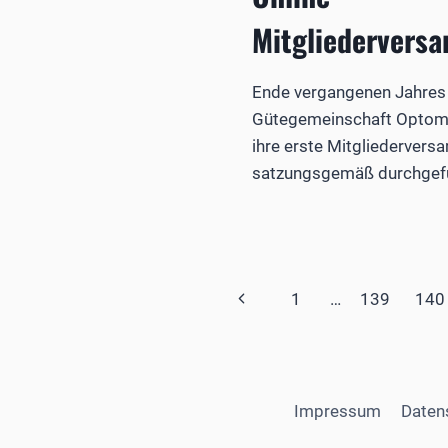
Mitgliedervers
Ende vergangenen Jahres 
Gütegemeinschaft Optome
ihre erste Mitgliederver
satzungsgemäß durchgefü
Seitennavigation
Vorherige
1
…
139
140
Seite
Impressum
Daten