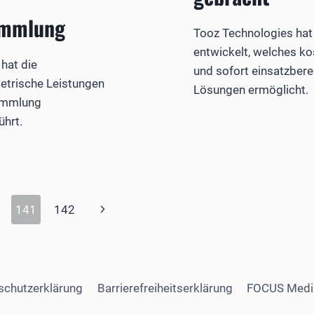
ammlung
Tooz Technologies hat
entwickelt, welches kos
hat die
und sofort einsatzber
trische Leistungen
Lösungen ermöglicht.
sammlung
hrt.
Nächste
141
142
Seite
schutzerklärung
Barrierefreiheitserklärung
FOCUS Medi