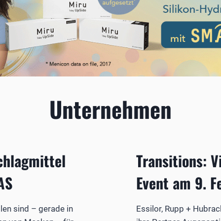
Unternehmen
chlagmittel
Transitions: V
FAS
Event am 9. F
llen sind – gerade in
Essilor, Rupp + Hubrac