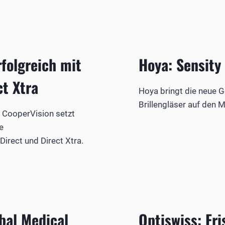
rfolgreich mit
Hoya: Sensity 
ct Xtra
Hoya bringt die neue 
Brillengläser auf den M
r CooperVision setzt
e
Direct und Direct Xtra.
bal Medical
Optiswiss: Fri