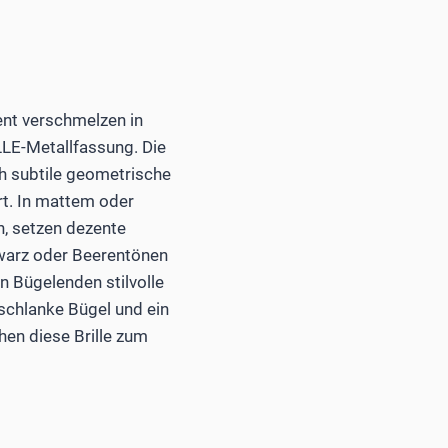
nt verschmelzen in
LLE-Metallfassung. Die
ch subtile geometrische
rt. In mattem oder
h, setzen dezente
hwarz oder Beerentönen
 Bügelenden stilvolle
 schlanke Bügel und ein
en diese Brille zum