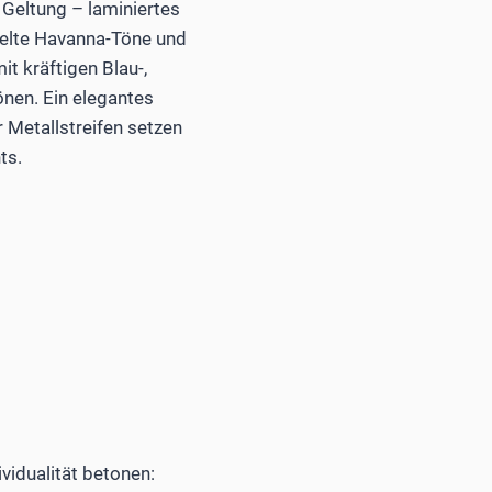
Geltung – laminiertes
kelte Havanna-Töne und
t kräftigen Blau-,
önen. Ein elegantes
r Metallstreifen setzen
ts.
dividualität betonen: