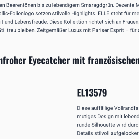
chen Beerentönen bis zu lebendigem Smaragdgrün. Dezente M
ic-Folienlogo setzen stilvolle Highlights. ELLE steht für m
t und Lebensfreude. Diese Kollektion richtet sich an Frauen
Stil treu bleiben. Zeitgemäßer Luxus mit Pariser Esprit – für
nfroher Eyecatcher mit französischem
EL13579
Diese auffällige Vollrandf
mutiges Design mit lebend
runde Silhouette wird dur
Details stilvoll aufgelocke