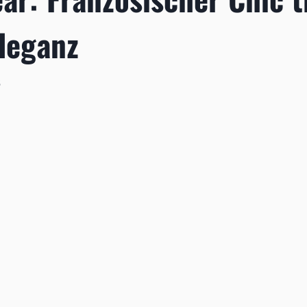
leganz
5