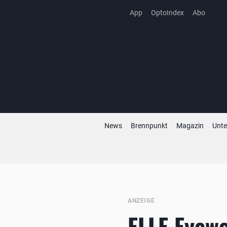
Zum
App
OptoIndex
Abo
Inhalt
springen
News
Brennpunkt
Magazin
Unt
ANZEIGE
ELLE Eyewe