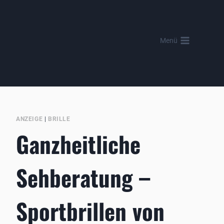
Zum
Inhalt
springen
Menü
ANZEIGE
|
BRILLE
Ganzheitliche
Sehberatung –
Sportbrillen von