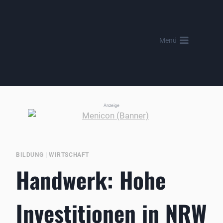
Zum
Inhalt
springen
Menü
Anzeige
BILDUNG
|
WIRTSCHAFT
Handwerk: Hohe
Investitionen in NRW