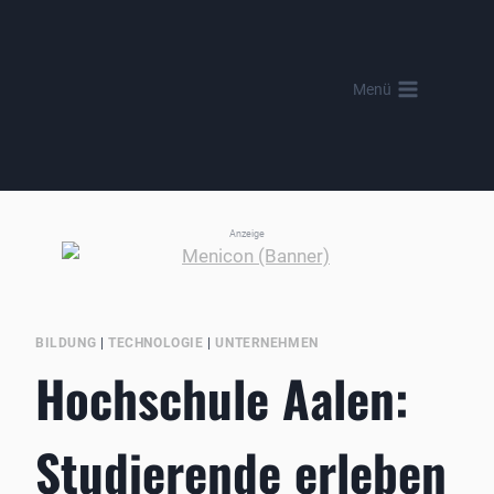
Zum
Inhalt
springen
Menü
Anzeige
BILDUNG
|
TECHNOLOGIE
|
UNTERNEHMEN
Hochschule Aalen:
Studierende erleben