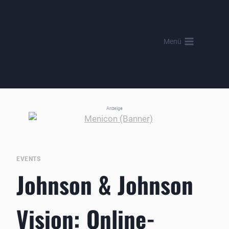
Zum
Inhalt
springen
Menü
Anzeige
EVENTS
Johnson & Johnson
Vision: Online-