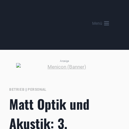
Zum
Inhalt
springen
Menü
Anzeige
BETRIEB
|
PERSONAL
Matt Optik und
Akustik: 3.