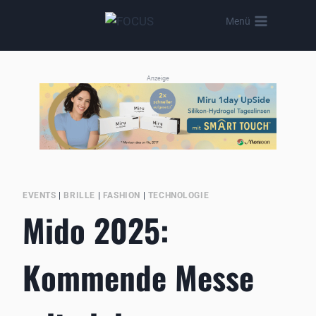
Zum
Menü
Inhalt
springen
Anzeige
EVENTS
|
BRILLE
|
FASHION
|
TECHNOLOGIE
Mido 2025:
Kommende Messe