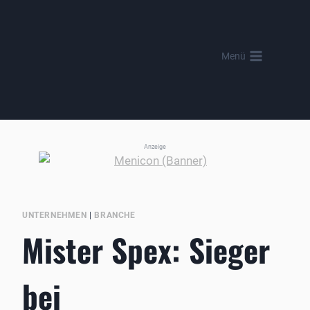
Zum
Inhalt
springen
Menü
Anzeige
UNTERNEHMEN
|
BRANCHE
Mister Spex: Sieger
bei