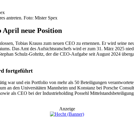
es antreten. Foto: Mister Spex
 April neue Position
chlossen, Tobias Krauss zum neuen CEO zu ernennen. Er wird seine neue
miums. Das Amt des Aufsichtsratschefs wird er zum 31. März 2025 niede
f Stephan Schulz-Gohritz, der die CEO-Aufgabe seit August 2024 über
d fortgeführt
ig war und ein Portfolio von mehr als 50 Beteiligungen verantwortete.
dium an den Universitäten Mannheim und Konstanz bei Porsche Consulting
wie als CEO bei der Industrieholding Possehl Mittelstandsbeteiligun
Anzeige