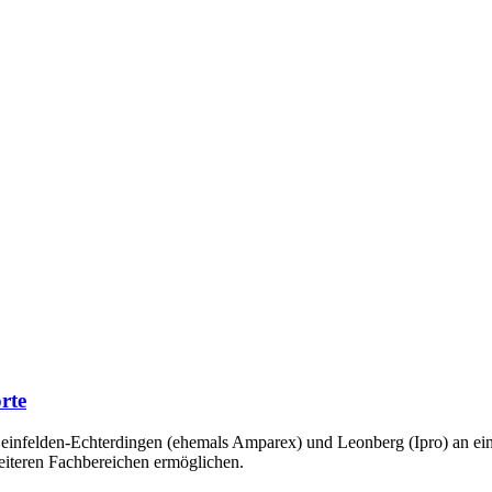
rte
Leinfelden-Echterdingen (ehemals Amparex) und Leonberg (Ipro) an ei
iteren Fachbereichen ermöglichen.