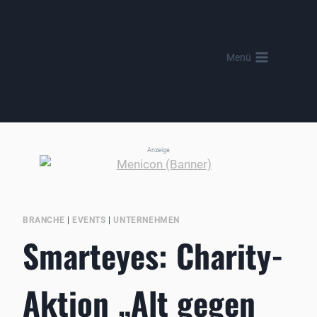
Zum
Inhalt
springen
Menü
Anzeige
BRANCHE
|
EVENTS
|
UNTERNEHMEN
Smarteyes: Charity-
Aktion „Alt gegen