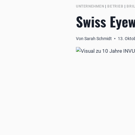
UNTERNEHMEN
|
BETRIEB
|
BRI
Swiss Eyew
Von
Sarah Schmidt
13. Okto