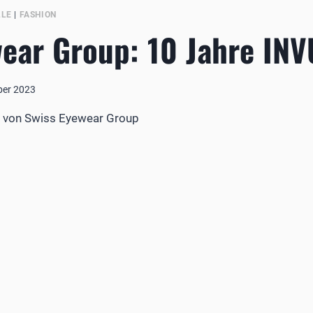
LLE
|
FASHION
ear Group: 10 Jahre INV
ber 2023