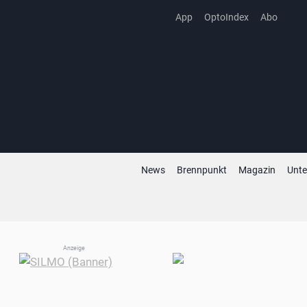
Zum
App
OptoIndex
Abo
Inhalt
springen
News
Brennpunkt
Magazin
Unt
Anzeige