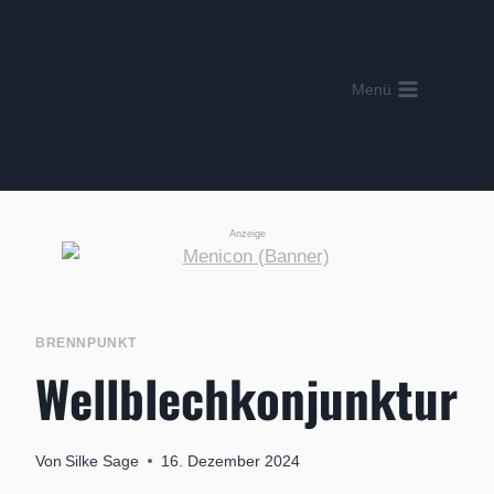
Zum
Inhalt
springen
Menü
Anzeige
BRENNPUNKT
Wellblechkonjunktur
Von
Silke Sage
16. Dezember 2024