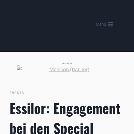
Zum
Inhalt
springen
Menü
Anzeige
EVENTS
Essilor: Engagement
bei den Special