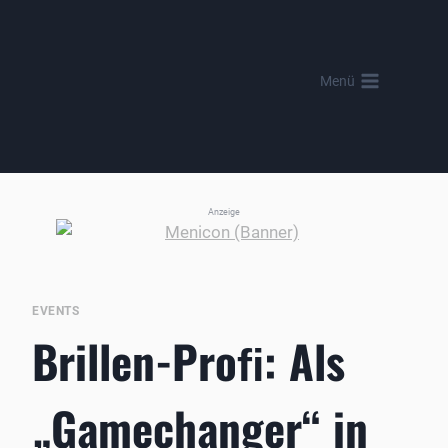
Zum
Inhalt
springen
Menü
Anzeige
EVENTS
Brillen-Proﬁ: Als
„Gamechanger“ in