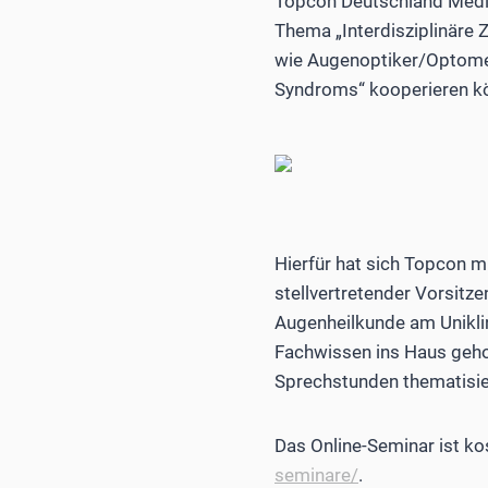
Topcon Deutschland Medica
Thema „Interdisziplinäre 
wie Augenoptiker/Optomet
Syndroms“ kooperieren kö
Hierfür hat sich Topcon m
stellvertretender Vorsitze
Augenheilkunde am Uniklin
Fachwissen ins Haus gehol
Sprechstunden thematisier
Das Online-Seminar ist ko
seminare/
.