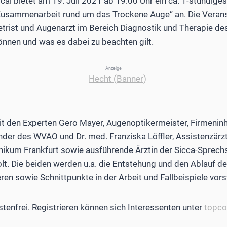
l bietet am 19. Juli 2021 ab 19:00 Uhr ein ca. 1-stündige
Zusammenarbeit rund um das Trockene Auge“ an. Die Veranst
rist und Augenarzt im Bereich Diagnostik und Therapie de
nnen und was es dabei zu beachten gilt.
Anzeige
it den Experten Gero Mayer, Augenoptikermeister, Firmenin
nder des WVAO und Dr. med. Franziska Löffler, Assistenzärzti
ikum Frankfurt sowie ausführende Ärztin der Sicca-Sprechs
t. Die beiden werden u.a. die Entstehung und den Ablauf d
en sowie Schnittpunkte in der Arbeit und Fallbeispiele vors
stenfrei. Registrieren können sich Interessenten unter
topco