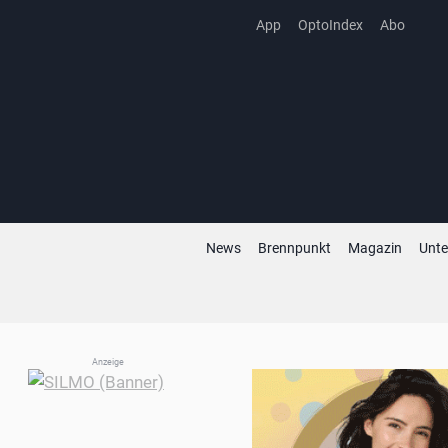
Zum
App
OptoIndex
Abo
Inhalt
springen
News
Brennpunkt
Magazin
Unt
Anzeige