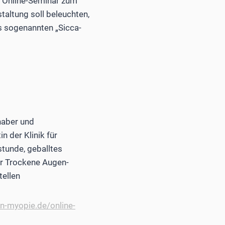
s Online-Seminar zum
altung soll beleuchten,
s sogenannten „Sicca-
haber und
n der Klinik für
tunde, geballtes
er Trockene Augen-
tellen
n-myopie.de/online-