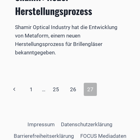
Herstellungsprozess
Shamir Optical Industry hat die Entwicklung
von Metaform, einem neuen
Herstellungsprozess für Brillengläser
bekanntgegeben.
Seitennavigation
Vorherige
1
…
25
26
27
Seite
Impressum
Datenschutzerklärung
Barrierefreiheitserklärung
FOCUS Mediadaten