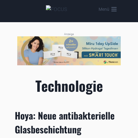
Zum
Menü
Inhalt
springen
Anzeige
Technologie
Hoya: Neue antibakterielle
Glasbeschichtung