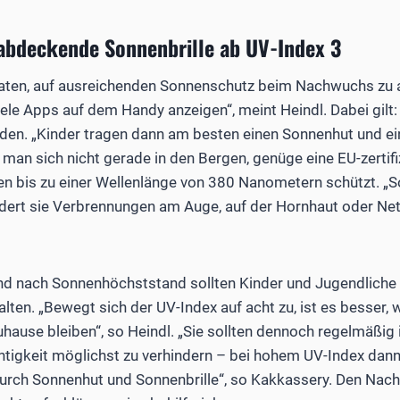
abdeckende Sonnenbrille ab UV-Index 3
raten, auf ausreichenden Sonnenschutz beim Nachwuchs zu a
iele Apps auf dem Handy anzeigen“, meint Heindl. Dabei gilt:
n. „Kinder tragen dann am besten einen Sonnenhut und eine
man sich nicht gerade in den Bergen, genüge eine EU-zertifiz
len bis zu einer Wellenlänge von 380 Nanometern schützt. „S
ndert sie Verbrennungen am Auge, auf der Hornhaut oder Net
und nach Sonnenhöchststand sollten Kinder und Jugendliche
alten. „Bewegt sich der UV-Index auf acht zu, ist es besser
hause bleiben“, so Heindl. „Sie sollten dennoch regelmäßig 
htigkeit möglichst zu verhindern – bei hohem UV-Index dann
durch Sonnenhut und Sonnenbrille“, so Kakkassery. Den Na