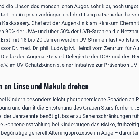
nd die Linsen des menschlichen Auges sehr klar, noch unget
filtert ins Auge einzudringen und dort Langzeitschäden hervor
 Kakkassery, Chefarzt der Augenklinik am Klinikum Chemnit
hen 90% der UVA- und über 50% der UVB-Strahlen die Netzha
Erst mit 18 bis 20 Jahren werden UV-Strahlen fast vollständ
essor Dr. med. Dr. phil. Ludwig M. Heindl vom Zentrum für 
. Die beiden Augenärzte sind Delegierte der DOG und des B
.V. im UV-Schutzbündnis, einer Initiative zur Prävention UV
n an Linse und Makula drohen
bei Kindern besonders leicht photochemische Schäden an P
übung und damit die Entstehung des Grauen Stars fördern. „
, der Jahrzehnte benötigt, bis er zu Seheinschränkungen füh
e Sonneneinstrahlung bei Kinderaugen das Risiko, frühzeitig
n begünstige generell Alterungsprozesse im Auge – darunte