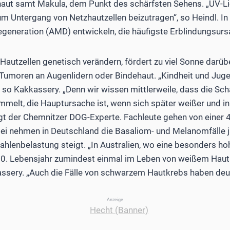
aut samt Makula, dem Punkt des schärfsten Sehens. „UV-Lic
um Untergang von Netzhautzellen beizutragen“, so Heindl. In 
eneration (AMD) entwickeln, die häufigste Erblindungsursa
 Hautzellen genetisch verändern, fördert zu viel Sonne darü
 Tumoren an Augenlidern oder Bindehaut. „Kindheit und Jug
, so Kakkassery. „Denn wir wissen mittlerweile, dass die S
mmelt, die Hauptursache ist, wenn sich später weißer und 
gt der Chemnitzer DOG-Experte. Fachleute gehen von einer 4
ei nehmen in Deutschland die Basaliom- und Melanomfälle j
rahlenbelastung steigt. „In Australien, wo eine besonders h
 70. Lebensjahr zumindest einmal im Leben von weißem Haut
assery. „Auch die Fälle von schwarzem Hautkrebs haben de
Anzeige