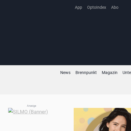
Zum
App
OptoIndex
Abo
Inhalt
springen
News
Brennpunkt
Magazin
Unt
Anzeige