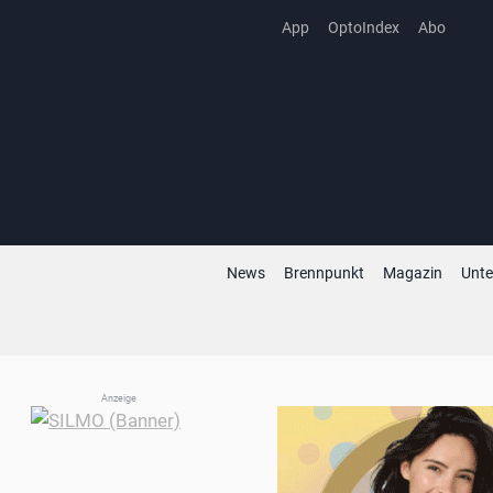
Zum
App
OptoIndex
Abo
Inhalt
springen
News
Brennpunkt
Magazin
Unt
Anzeige