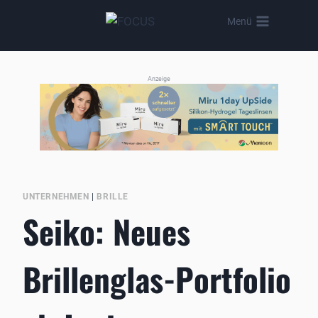
Zum
Menü
Inhalt
springen
Anzeige
UNTERNEHMEN
|
BRILLE
Seiko: Neues
Brillenglas-Portfolio