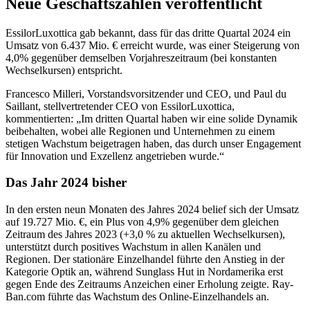
Neue Geschäftszahlen veröffentlicht
EssilorLuxottica gab bekannt, dass für das dritte Quartal 2024 ein
Umsatz von 6.437 Mio. € erreicht wurde, was einer Steigerung von
4,0% gegenüber demselben Vorjahreszeitraum (bei konstanten
Wechselkursen) entspricht.
Francesco Milleri, Vorstandsvorsitzender und CEO, und Paul du
Saillant, stellvertretender CEO von EssilorLuxottica,
kommentierten: „Im dritten Quartal haben wir eine solide Dynamik
beibehalten, wobei alle Regionen und Unternehmen zu einem
stetigen Wachstum beigetragen haben, das durch unser Engagement
für Innovation und Exzellenz angetrieben wurde.“
Das Jahr 2024 bisher
In den ersten neun Monaten des Jahres 2024 belief sich der Umsatz
auf 19.727 Mio. €, ein Plus von 4,9% gegenüber dem gleichen
Zeitraum des Jahres 2023 (+3,0 % zu aktuellen Wechselkursen),
unterstützt durch positives Wachstum in allen Kanälen und
Regionen. Der stationäre Einzelhandel führte den Anstieg in der
Kategorie Optik an, während Sunglass Hut in Nordamerika erst
gegen Ende des Zeitraums Anzeichen einer Erholung zeigte. Ray-
Ban.com führte das Wachstum des Online-Einzelhandels an.