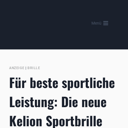
Zum
Inhalt
springen
Menü
ANZEIGE
|
BRILLE
Für beste sportliche
Leistung: Die neue
Kelion Sportbrille