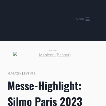
Zum
Inhalt
springen
Menü
Anzeige
MAGAZIN
|
EVENTS
Messe-Highlight:
Silmo Paris 2023