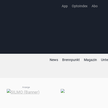
Zum
App
OptoIndex
Abo
Inhalt
springen
News
Brennpunkt
Magazin
Unt
Anzeige