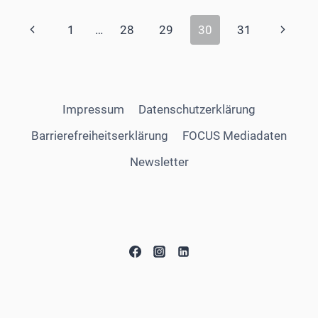
Seitennavigation
Vorherige
Nächst
1
…
28
29
30
31
Seite
Seite
Impressum
Datenschutzerklärung
Barrierefreiheitserklärung
FOCUS Mediadaten
Newsletter